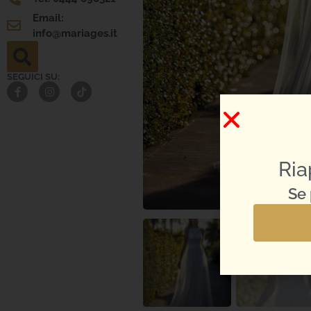
Email:
info@mariages.it
SEGUICI SU:
Ria
Se 