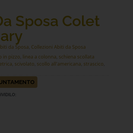
Da Sposa Colet
ary
biti da Sposa
,
Collezioni Abiti da Sposa
 in pizzo
,
linea a colonna
,
schiena scollata
trica
,
scivolato
,
scollo all'americana
,
strascico
,
PUNTAMENTO
IVIDILO: