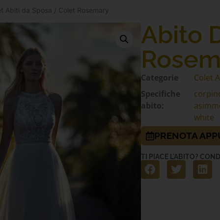
t Abiti da Sposa
/ Colet Rosemary
Abito 
Rosem
Categorie
Colet A
Specifiche
corpino
abito:
asimme
white
PRENOTA AP
TI PIACE L'ABITO? COND