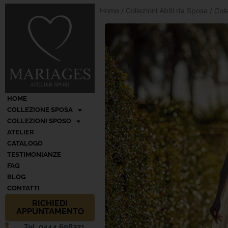
Home
/
Collezioni Abiti da Sposa
/
Cole
HOME
COLLEZIONE SPOSA
COLLEZIONI SPOSO
ATELIER
CATALOGO
TESTIMONIANZE
FAQ
BLOG
CONTATTI
RICHIEDI
APPUNTAMENTO
Tel. 0444 698321