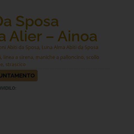
Da Sposa
a Alier – Ainoa
oni Abiti da Sposa
,
Luna Alma Abiti da Sposa
i
,
linea a sirena
,
maniche a palloncino
,
scollo
le
,
strascico
PUNTAMENTO
IVIDILO: