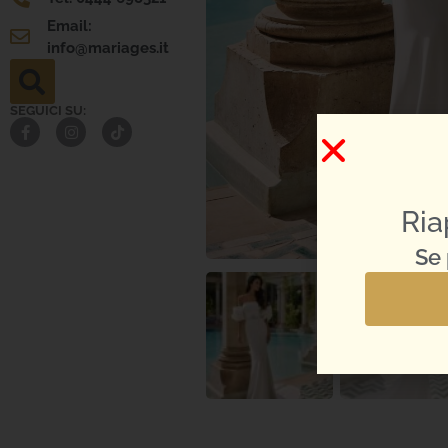
Email:
info@mariages.it
SEGUICI SU:
Ria
Se 