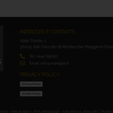
INDIRIZZO E CONTATTI
Viale Trieste, 1
36075 Alte Ceccato di Montecchio Maggiore (Vice
Tel. 0444 698321
Email: info@mariages.it
PRIVACY POLICY
Privacy Policy
Cookie Policy
anluca - Abiti da Sposa - P.IVA 00652210246 - Viale Trieste 1, 36075 Alte C. Montec