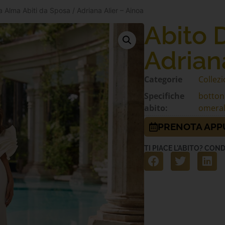
a Alma Abiti da Sposa
/ Adriana Alier – Ainoa
Abito 
Adrian
Categorie
Collezi
Specifiche
botton
abito:
omera
PRENOTA AP
TI PIACE L'ABITO? COND