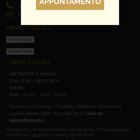
APPUNTAMENTO
Tel. 0444 698321
Email: info@mariages.it
PRIVACY POLICY
Privacy Policy
Cookie Policy
ORARI ATELIER
dal Martedì al Venerdì:
9:30-12:30 / 15:00-19:30
Sabato:
9.00 - 13.00 / 14.00 - 18.00
Nei mesi di Gennaio, Febbraio, Ottobre e Novembre:
Lunedì aperto dalle 15:30 alle 19:30 (
solo su
appuntamento
).
Mariages s.n.c. di Guiotto Gianluca - Abiti da Sposa - P.IVA 00652210246 -
Viale Trieste 1, 36075 Alte C. Montecchio (Vicenza)