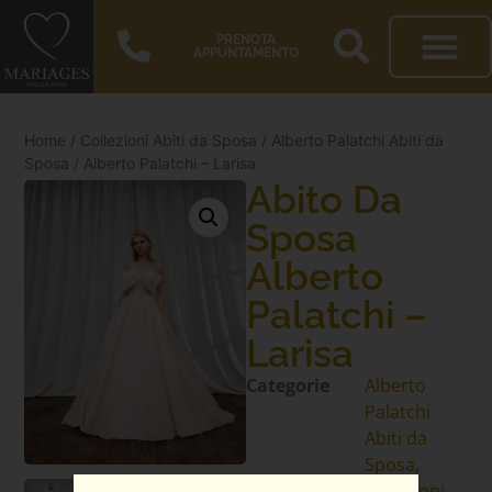
PRENOTA
APPUNTAMENTO
Home
/
Collezioni Abiti da Sposa
/
Alberto Palatchi Abiti da
Sposa
/ Alberto Palatchi – Larisa
Abito Da
Sposa
Alberto
Palatchi –
Larisa
Categorie
Alberto
Palatchi
Abiti da
Sposa
,
Collezioni