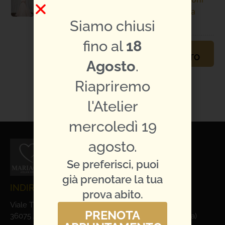
Abiti da
Siamo chiusi
Sposa
fino al
18
PRENOTA
APPUNTAMENTO
Agosto
.
TI PIACE L'ABITO?
CONDIVIDILO:
Riapriremo
l'Atelier
mercoledì 19
agosto.
Se preferisci, puoi
già prenotare la tua
INDIRIZZO E CONTATTI
prova abito.
Viale Trieste, 1
PRENOTA
36075 Alte Ceccato di Montecchio Maggiore (Vicenza)