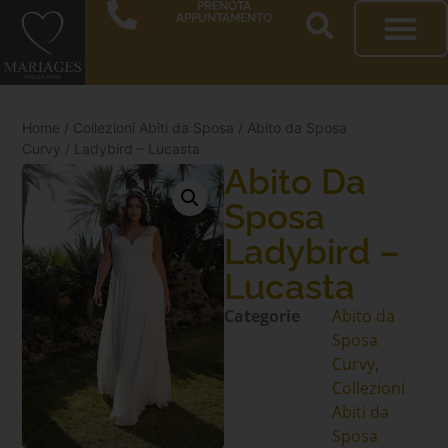
PRENOTA
APPUNTAMENTO
Home
/
Collezioni Abiti da Sposa
/
Abito da Sposa
Curvy
/ Ladybird – Lucasta
Abito Da
Sposa
Ladybird –
Lucasta
Categorie
Abito da
Sposa
Curvy
,
Collezioni
Abiti da
Sposa