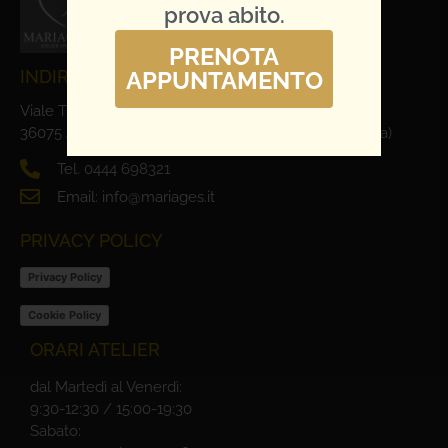
prova abito.
PRENOTA
APPUNTAMENTO
INDIRIZZO E CONTATTI
Viale Trieste, 1
36075 Alte Ceccato di Montecchio Maggiore (Vicenza)
Tel. 0444 698321
Email: info@mariages.it
PRIVACY POLICY
Privacy Policy
Cookie Policy
ORARI ATELIER
dal Martedì al Venerdì:
9:30-12:30 / 15:00-19:30
Sabato: