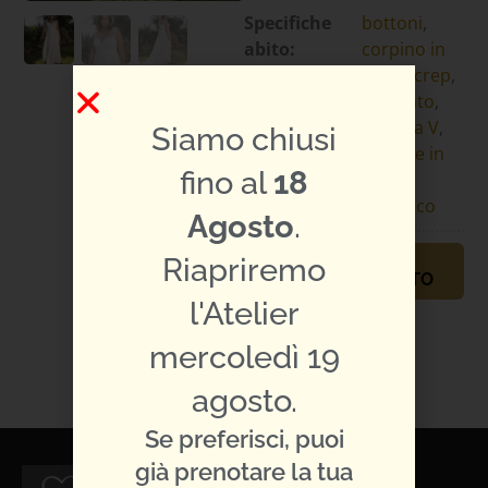
Specifiche
bottoni
,
abito:
corpino in
pizzo
,
crep
,
scivolato
,
scollo a V
,
Siamo chiusi
spalline in
fino al
18
pizzo
,
strascico
Agosto
.
Riapriremo
PRENOTA
APPUNTAMENTO
l'Atelier
TI PIACE L'ABITO?
CONDIVIDILO:
mercoledì 19
agosto.
Se preferisci, puoi
già prenotare la tua