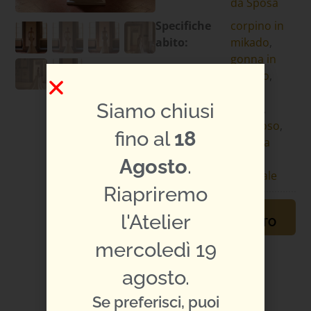
da Sposa
Specifiche
corpino in
abito:
mikado
,
gonna in
mikado
,
linea a
Siamo chiusi
sirena
,
luminoso
,
fino al
18
scollo a
cuore
,
Agosto
.
sensuale
Riapriremo
PRENOTA
l'Atelier
APPUNTAMENTO
mercoledì 19
TI PIACE L'ABITO?
CONDIVIDILO:
agosto.
Se preferisci, puoi