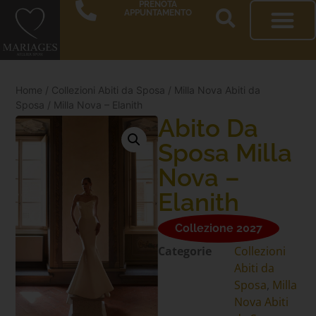
PRENOTA
APPUNTAMENTO
Home
/
Collezioni Abiti da Sposa
/
Milla Nova Abiti da
Sposa
/ Milla Nova – Elanith
Abito Da
Sposa Milla
Nova –
Elanith
Collezione 2027
Categorie
Collezioni
Abiti da
Sposa
,
Milla
Nova Abiti