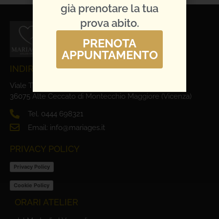
già prenotare la tua
prova abito.
PRENOTA
APPUNTAMENTO
INDIRIZZO E CONTATTI
Viale Trieste, 1
36075 Alte Ceccato di Montecchio Maggiore (Vicenza)
Tel. 0444 698321
Email: info@mariages.it
PRIVACY POLICY
Privacy Policy
Cookie Policy
ORARI ATELIER