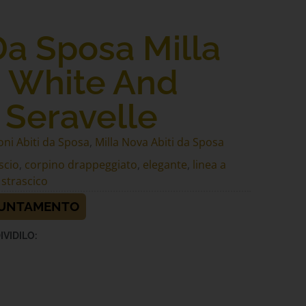
Da Sposa Milla
 White And
 Seravelle
oni Abiti da Sposa
,
Milla Nova Abiti da Sposa
iscio
,
corpino drappeggiato
,
elegante
,
linea a
,
strascico
PUNTAMENTO
IVIDILO: