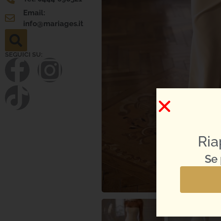
Email:
info@mariages.it
SEGUICI SU:
Ria
Se 