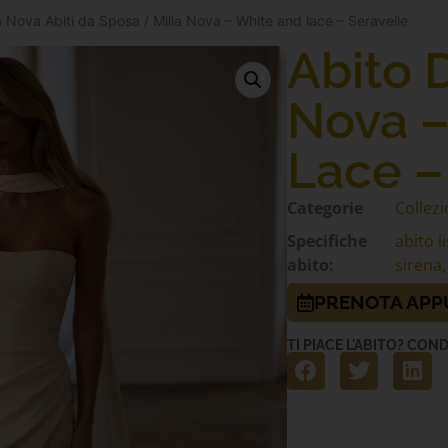
la Nova Abiti da Sposa
/ Milla Nova – White and lace – Seravelle
Abito 
Nova –
Lace –
Categorie
Collezi
Specifiche
abito l
abito:
sirena
PRENOTA AP
TI PIACE L'ABITO? COND