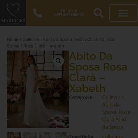
PRENOTA
APPUNTAMENTO
Home
/
Collezioni Abiti da Sposa
/
Rosa Clarà Abiti da
Sposa
/ Rosa Clarà – Xabeth
Abito Da
Sposa Rosa
Clarà –
Xabeth
Categorie
Collezioni
Abiti da
Sposa
,
Rosa
Clarà Abiti
da Sposa
Specifiche
collo alto
,