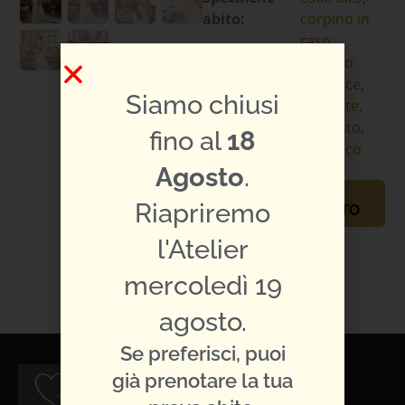
abito:
corpino in
raso
,
corpino
semplice
,
Siamo chiusi
elegante
,
scivolato
,
fino al
18
strascico
Agosto
.
PRENOTA
Riapriremo
APPUNTAMENTO
TI PIACE L'ABITO?
l'Atelier
CONDIVIDILO:
mercoledì 19
agosto.
Se preferisci, puoi
già prenotare la tua