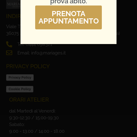
prova abito.
PRENOTA
INDIRIZZO E CONTATTI
APPUNTAMENTO
Viale Trieste, 1
36075 Alte Ceccato di Montecchio Maggiore (Vicenza)
Tel. 0444 698321
Email: info@mariages.it
PRIVACY POLICY
Privacy Policy
Cookie Policy
ORARI ATELIER
dal Martedì al Venerdì:
9:30-12:30 / 15:00-19:30
Sabato:
9.00 - 13.00 / 14.00 - 18.00