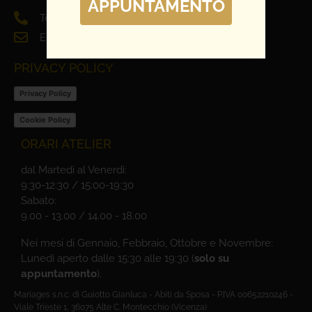
APPUNTAMENTO
Tel. 0444 698321
Email: info@mariages.it
PRIVACY POLICY
Privacy Policy
Cookie Policy
ORARI ATELIER
dal Martedì al Venerdì:
9:30-12:30 / 15:00-19:30
Sabato:
9.00 - 13.00 / 14.00 - 18.00
Nei mesi di Gennaio, Febbraio, Ottobre e Novembre:
Lunedì aperto dalle 15:30 alle 19:30 (
solo su
appuntamento
).
Mariages s.n.c. di Guiotto Gianluca - Abiti da Sposa - P.IVA 00652210246 -
Viale Trieste 1, 36075 Alte C. Montecchio (Vicenza)