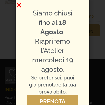
Sposo
Specifiche
Enzo
Siamo chiusi
abito:
Romano
fino al
18
PRENOTA
Agosto
.
APPUNTAMENTO
Riapriremo
TI PIACE L'ABITO?
CONDIVIDILO:
l'Atelier
mercoledì 19
agosto.
Se preferisci, puoi
già prenotare la tua
INDIRIZZO E CONTATTI
prova abito.
Viale Trieste, 1
PRENOTA
36075 Alte Ceccato di Montecchio Maggiore (Vicenza)