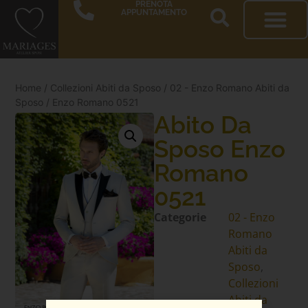
PRENOTA
APPUNTAMENTO
Home
/
Collezioni Abiti da Sposo
/
02 - Enzo Romano Abiti da
Sposo
/ Enzo Romano 0521
Abito Da
Sposo Enzo
Romano
0521
Categorie
02 - Enzo
Romano
Abiti da
Sposo
,
Collezioni
Abiti da