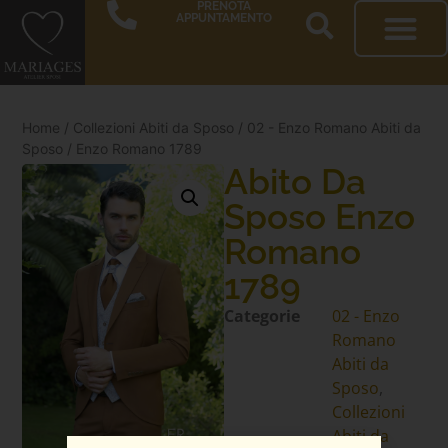
PRENOTA
APPUNTAMENTO
Home
/
Collezioni Abiti da Sposo
/
02 - Enzo Romano Abiti da
Sposo
/ Enzo Romano 1789
Abito Da
Sposo Enzo
Romano
1789
Categorie
02 - Enzo
Romano
Abiti da
Sposo
,
Collezioni
Abiti da