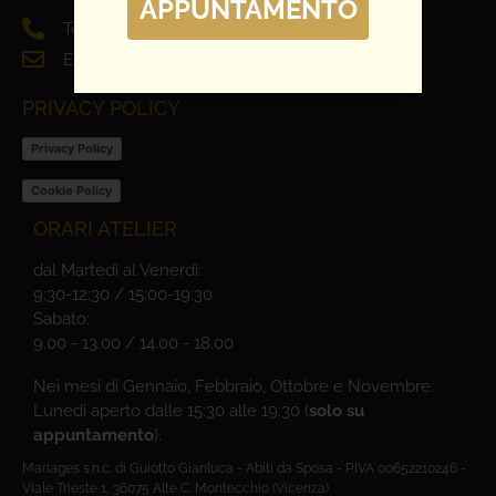
APPUNTAMENTO
Tel. 0444 698321
Email: info@mariages.it
PRIVACY POLICY
Privacy Policy
Cookie Policy
ORARI ATELIER
dal Martedì al Venerdì:
9:30-12:30 / 15:00-19:30
Sabato:
9.00 - 13.00 / 14.00 - 18.00
Nei mesi di Gennaio, Febbraio, Ottobre e Novembre:
Lunedì aperto dalle 15:30 alle 19:30 (
solo su
appuntamento
).
Mariages s.n.c. di Guiotto Gianluca - Abiti da Sposa - P.IVA 00652210246 -
Viale Trieste 1, 36075 Alte C. Montecchio (Vicenza)