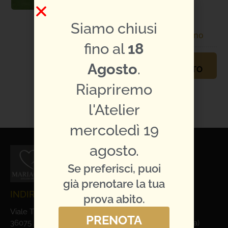
Sposo
Specifiche
Enzo
Siamo chiusi
abito:
Romano
fino al
18
PRENOTA
Agosto
.
APPUNTAMENTO
Riapriremo
TI PIACE L'ABITO?
CONDIVIDILO:
l'Atelier
mercoledì 19
agosto.
Se preferisci, puoi
già prenotare la tua
INDIRIZZO E CONTATTI
prova abito.
Viale Trieste, 1
PRENOTA
36075 Alte Ceccato di Montecchio Maggiore (Vicenza)