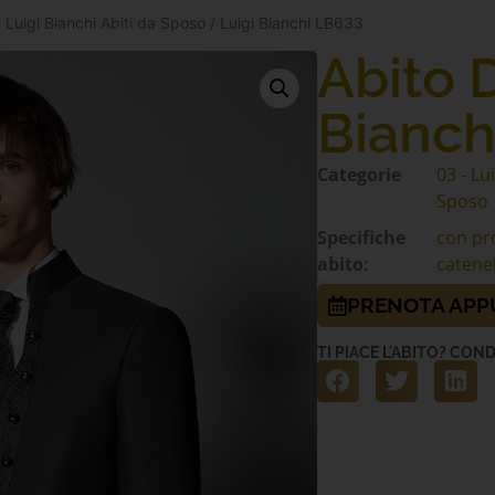
 Luigi Bianchi Abiti da Sposo
/ Luigi Bianchi LB633
Abito 
Bianch
Categorie
03 - Lu
Sposo
Specifiche
con pr
abito:
catenel
PRENOTA AP
TI PIACE L'ABITO? COND