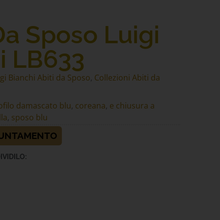
Da Sposo Luigi
i LB633
igi Bianchi Abiti da Sposo
,
Collezioni Abiti da
ofilo damascato blu
,
coreana
,
e chiusura a
la
,
sposo blu
PUNTAMENTO
IVIDILO: