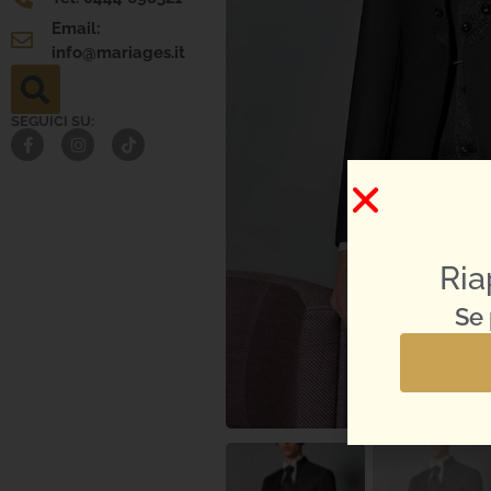
Email:
info@mariages.it
SEGUICI SU:
Ria
Se 