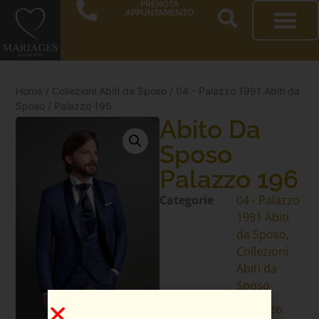
PRENOTA
APPUNTAMENTO
Home
/
Collezioni Abiti da Sposo
/
04 - Palazzo 1991 Abiti da
Sposo
/ Palazzo 196
Abito Da
Sposo
Palazzo 196
Categorie
04 - Palazzo
1991 Abiti
da Sposo
,
Collezioni
Abiti da
Sposo
Specifiche
palazzo