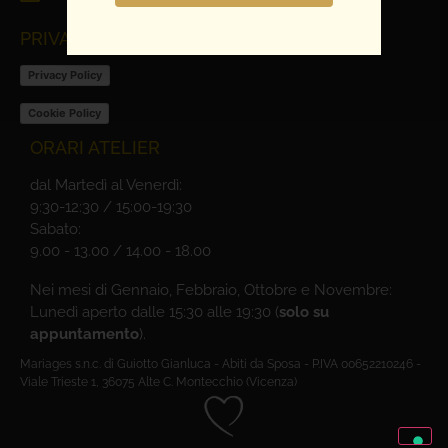
PRIVACY POLICY
Privacy Policy
Cookie Policy
ORARI ATELIER
dal Martedì al Venerdì:
9:30-12:30 / 15:00-19:30
Sabato:
9.00 - 13.00 / 14.00 - 18.00
Nei mesi di Gennaio, Febbraio, Ottobre e Novembre:
Lunedì aperto dalle 15:30 alle 19:30 (
solo su
appuntamento
).
Mariages s.n.c. di Guiotto Gianluca - Abiti da Sposa - P.IVA 00652210246 -
Viale Trieste 1, 36075 Alte C. Montecchio (Vicenza)