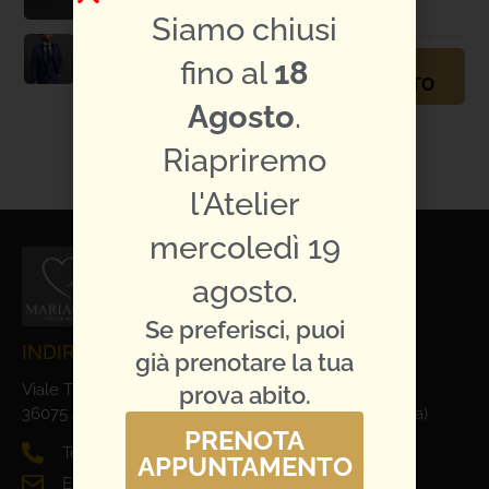
abito:
1991
Siamo chiusi
fino al
18
PRENOTA
APPUNTAMENTO
Agosto
.
TI PIACE L'ABITO?
CONDIVIDILO:
Riapriremo
l'Atelier
mercoledì 19
agosto.
Se preferisci, puoi
INDIRIZZO E CONTATTI
già prenotare la tua
Viale Trieste, 1
prova abito.
36075 Alte Ceccato di Montecchio Maggiore (Vicenza)
PRENOTA
Tel. 0444 698321
APPUNTAMENTO
Email: info@mariages.it