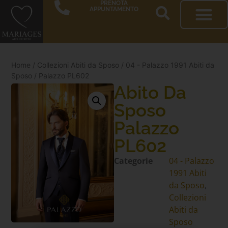
PRENOTA
APPUNTAMENTO
Home
/
Collezioni Abiti da Sposo
/
04 - Palazzo 1991 Abiti da
Sposo
/ Palazzo PL602
Abito Da
Sposo
Palazzo
PL602
Categorie
04 - Palazzo
1991 Abiti
da Sposo
,
Collezioni
Abiti da
Sposo