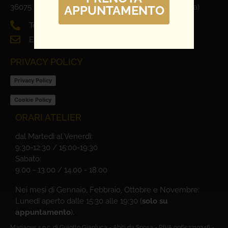
36075 Alte Ceccato di Montecchio Maggiore (Vicenza)
APPUNTAMENTO
Tel. 0444 698321
Email: info@mariages.it
PRIVACY POLICY
Privacy Policy
Cookie Policy
ORARI ATELIER
dal Martedì al Venerdì:
9:30-12:30 / 15:00-19:30
Sabato:
9.00 - 13.00 / 14.00 - 18.00
Nei mesi di Gennaio, Febbraio, Ottobre e Novembre:
Lunedì aperto dalle 15:30 alle 19:30 (
solo su
appuntamento
).
Mariages s.n.c. di Guiotto Gianluca - Abiti da Sposa - P.IVA 00652210246 -