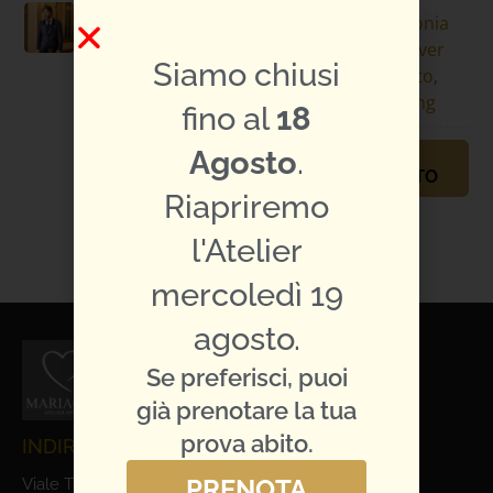
Specifiche
cerimonia
abito:
blu
,
rever
Siamo chiusi
sciallato
,
smoking
fino al
18
Agosto
.
PRENOTA
APPUNTAMENTO
Riapriremo
TI PIACE L'ABITO?
CONDIVIDILO:
l'Atelier
mercoledì 19
agosto.
Se preferisci, puoi
già prenotare la tua
prova abito.
INDIRIZZO E CONTATTI
PRENOTA
Viale Trieste, 1