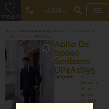
PRENOTA
APPUNTAMENTO
Home
/
Collezioni Abiti da Sposo
/
01 - Scribano Abiti da
Sposo
/ Scribano DP4A1695
Abito Da
Sposo
Scribano
DP4A1695
Categorie
01 -
Scribano
Abiti da
Sposo
,
Collezioni
Abiti da