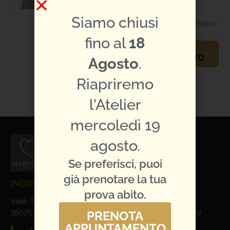
Sposo
Siamo chiusi
Specifiche abito:
Scribano
fino al
18
PRENOTA
APPUNTAMENTO
Agosto
.
TI PIACE L'ABITO?
Riapriremo
CONDIVIDILO:
l'Atelier
mercoledì 19
agosto.
Se preferisci, puoi
già prenotare la tua
INDIRIZZO E CONTATTI
prova abito.
Viale Trieste, 1
36075 Alte Ceccato di Montecchio Maggiore (Vicenza)
PRENOTA
APPUNTAMENTO