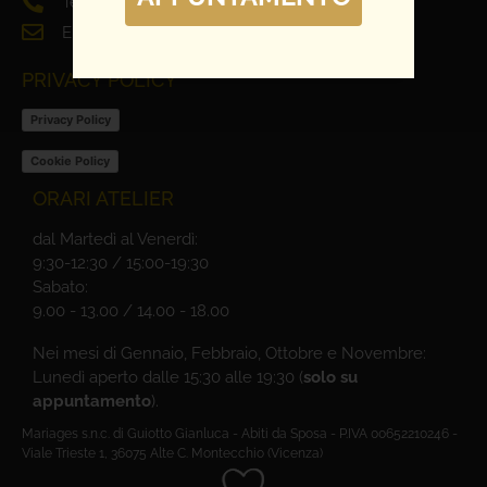
Tel. 0444 698321
Email: info@mariages.it
PRIVACY POLICY
Privacy Policy
Cookie Policy
ORARI ATELIER
dal Martedì al Venerdì:
9:30-12:30 / 15:00-19:30
Sabato:
9.00 - 13.00 / 14.00 - 18.00
Nei mesi di Gennaio, Febbraio, Ottobre e Novembre:
Lunedì aperto dalle 15:30 alle 19:30 (
solo su
appuntamento
).
Mariages s.n.c. di Guiotto Gianluca - Abiti da Sposa - P.IVA 00652210246 -
Viale Trieste 1, 36075 Alte C. Montecchio (Vicenza)