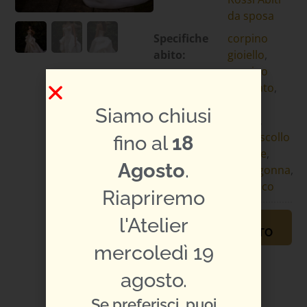
da sposa
Specifiche
corpino
abito:
gioiello
,
corpino
ricamato
,
linea a
Siamo chiusi
sirena
,
perle
,
scollo
fino al
18
a cuore
,
Agosto
.
sopragonna
,
strascico
Riapriremo
l'Atelier
PRENOTA
APPUNTAMENTO
mercoledì 19
TI PIACE L'ABITO?
CONDIVIDILO:
agosto.
Se preferisci, puoi