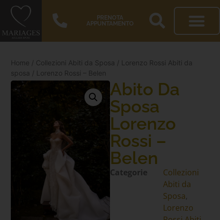
PRENOTA
APPUNTAMENTO
Home
/
Collezioni Abiti da Sposa
/
Lorenzo Rossi Abiti da
sposa
/ Lorenzo Rossi – Belen
Abito Da
Sposa
Lorenzo
Rossi –
Belen
Categorie
Collezioni
Abiti da
Sposa
,
Lorenzo
Rossi Abiti