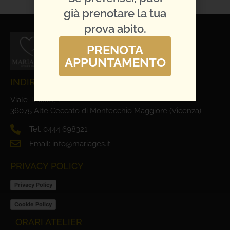
già prenotare la tua
prova abito.
PRENOTA
APPUNTAMENTO
INDIRIZZO E CONTATTI
Viale Trieste, 1
36075 Alte Ceccato di Montecchio Maggiore (Vicenza)
Tel. 0444 698321
Email: info@mariages.it
PRIVACY POLICY
Privacy Policy
Cookie Policy
ORARI ATELIER