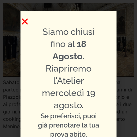
Siamo chiusi
fino al
18
Agosto
.
Riapriremo
l'Atelier
Sabato 22 e Domenica 23 Settembre, Mariages ha
partecipato, nella bellissima cornice di Villa Contarini di
mercoledì 19
Piazzola sul Brenta, alla fiera dedicata al matrimonio e
agosto.
ai professionisti del settore: “Sposi Oggi”. Durante i due
giorni, ricchi di grandi eventi, abbiamo assistito ad un
Se preferisci, puoi
cooking show tenuto da il Simone Scipioni e Alberto
già prenotare la tua
Menino, il primo […]
prova abito.