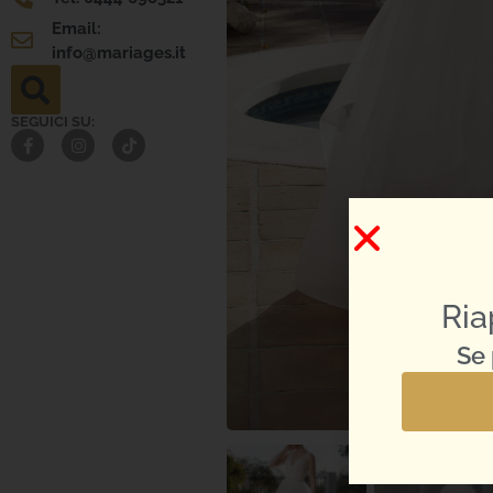
Email:
info@mariages.it
SEGUICI SU:
Ria
Se 