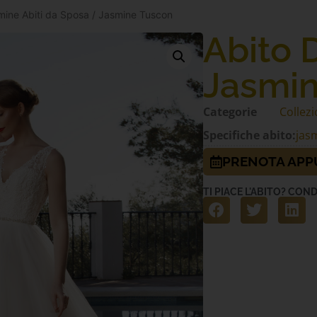
mine Abiti da Sposa
/ Jasmine Tuscon
Abito 
Jasmi
Categorie
Collezi
Specifiche abito:
jas
PRENOTA AP
TI PIACE L'ABITO? COND