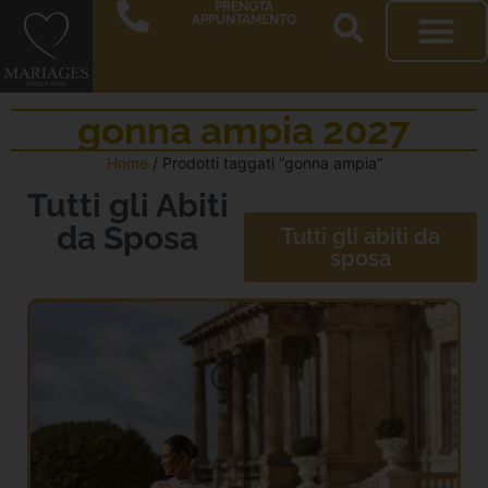
PRENOTA
APPUNTAMENTO
gonna ampia 2027
Home
/ Prodotti taggati “gonna ampia”
Tutti gli Abiti
da Sposa
Tutti gli abiti da
sposa