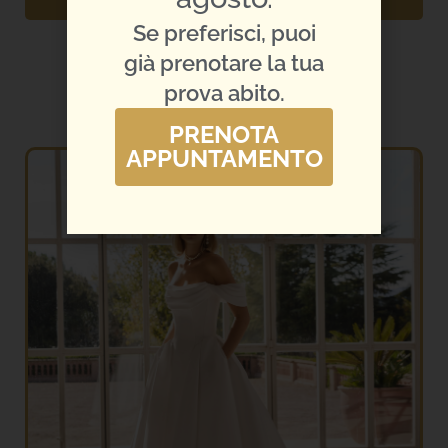
GUARDA L'ABITO
Se preferisci, puoi
già prenotare la tua
prova abito.
PRENOTA
APPUNTAMENTO