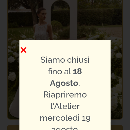
Siamo chiusi
fino al
18
Agosto
.
Riapriremo
l'Atelier
mercoledì 19
Abito da Sposa Rosa Clarà – Noga
agosto.