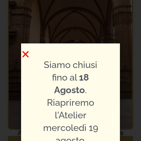
Siamo chiusi
fino al
18
Agosto
.
Riapriremo
l'Atelier
mercoledì 19
Abito da Sposa Milla Nova – Virelda
agosto.