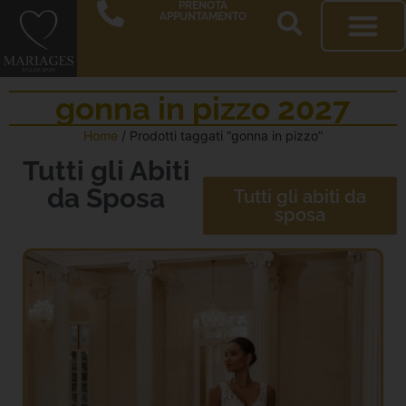
PRENOTA
APPUNTAMENTO
gonna in pizzo 2027
Home
/ Prodotti taggati “gonna in pizzo”
Tutti gli Abiti
da Sposa
Tutti gli abiti da
sposa