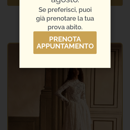
GUARDA L'ABITO
Se preferisci, puoi
già prenotare la tua
prova abito.
PRENOTA
APPUNTAMENTO