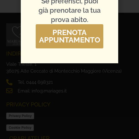
Se preferisci, puoi
già prenotare la tua
prova abito.
PRENOTA
APPUNTAMENTO
INDIRIZZO E CONTATTI
Viale Trieste, 1
36075 Alte Ceccato di Montecchio Maggiore (Vicenza)
Tel. 0444 698321
Email: info@mariages.it
PRIVACY POLICY
Privacy Policy
Cookie Policy
ORARI ATELIER