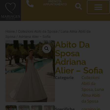
PRENOTA
APPUNTAMENTO
Home
/
Collezioni Abiti da Sposa
/
Luna Alma Abiti da
Sposa
/ Adriana Alier – Sofia
Abito Da
Sposa
Adriana
Alier – Sofia
Categorie
Collezioni
Abiti da
Sposa
,
Luna
Alma Abiti
da Sposa
Specifiche
corpino in