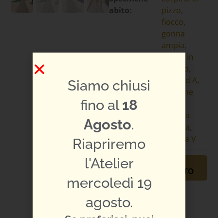
abito:
pizzo
,
fiocco
,
gonna
ampia
,
gonna in
mikado
,
linea ad A
,
Siamo chiusi
maniche
fino al
18
corte
,
schiena
Agosto
.
scollata
,
scollo a V
Riapriremo
l'Atelier
PRENOTA
APPUNTAMENTO
mercoledì 19
TI PIACE L'ABITO?
CONDIVIDILO:
agosto.