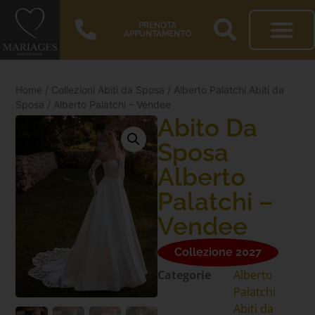
PRENOTA
APPUNTAMENTO
Home
/
Collezioni Abiti da Sposa
/
Alberto Palatchi Abiti da
Sposa
/ Alberto Palatchi – Vendee
Abito Da
Sposa
Alberto
Palatchi –
Vendee
Collezione 2027
Categorie
Alberto
Palatchi
Abiti da