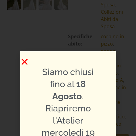
Sposa
,
Collezioni
Abiti da
Sposa
Specifiche
corpino in
abito:
pizzo
,
gonna
ampia
,
gonna in
Siamo chiusi
mikado
,
linea ad A
,
fino al
18
maniche in
Agosto
.
pizzo
,
maniche
Riapriremo
lunghe
,
romantico
,
l'Atelier
strascico
mercoledì 19