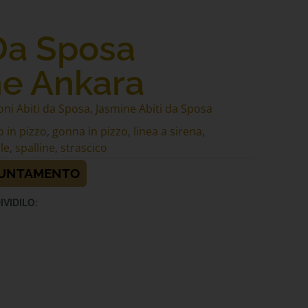
Da Sposa
e Ankara
oni Abiti da Sposa
,
Jasmine Abiti da Sposa
 in pizzo
,
gonna in pizzo
,
linea a sirena
,
le
,
spalline
,
strascico
PUNTAMENTO
IVIDILO: