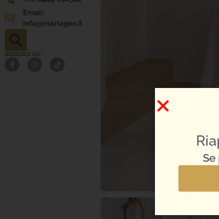
Email:
info@mariages.it
SEGUICI SU:
Ria
Se 