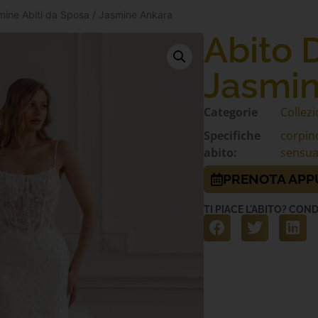
mine Abiti da Sposa
/ Jasmine Ankara
Abito 
Jasmin
Categorie
Collezi
Specifiche
corpino
abito:
sensua
PRENOTA AP
TI PIACE L'ABITO? COND