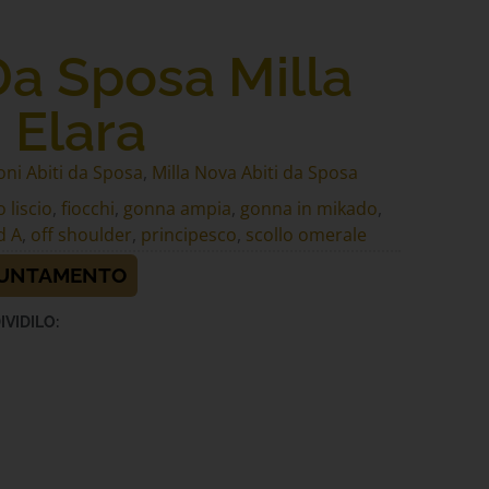
Da Sposa Milla
 Elara
oni Abiti da Sposa
,
Milla Nova Abiti da Sposa
 liscio
,
fiocchi
,
gonna ampia
,
gonna in mikado
,
d A
,
off shoulder
,
principesco
,
scollo omerale
PUNTAMENTO
IVIDILO: