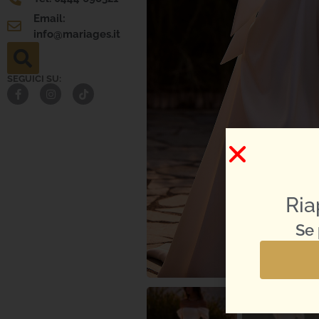
Email:
info@mariages.it
SEGUICI SU:
Ria
Se 