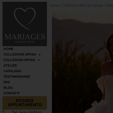
Home
/
Collezioni Abiti da Sposa
/
Mil
HOME
COLLEZIONE SPOSA
COLLEZIONI SPOSO
ATELIER
CATALOGO
TESTIMONIANZE
FAQ
BLOG
CONTATTI
RICHIEDI
APPUNTAMENTO
Tel. 0444 698321