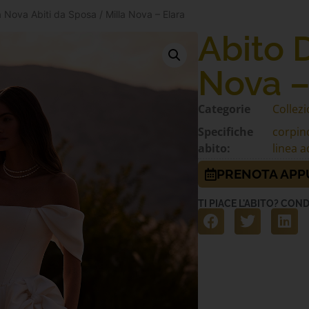
la Nova Abiti da Sposa
/ Milla Nova – Elara
Abito 
Nova –
Categorie
Collezi
Specifiche
corpino
abito:
linea a
PRENOTA AP
TI PIACE L'ABITO? COND