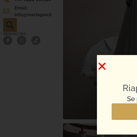
Email:
info@mariages.it
SEGUICI SU:
Ria
Se 