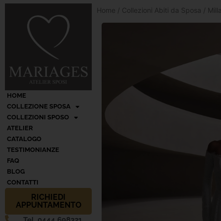
Home
/
Collezioni Abiti da Sposa
/
Mil
HOME
COLLEZIONE SPOSA
COLLEZIONI SPOSO
ATELIER
CATALOGO
TESTIMONIANZE
FAQ
BLOG
CONTATTI
RICHIEDI
APPUNTAMENTO
Tel. 0444 698321