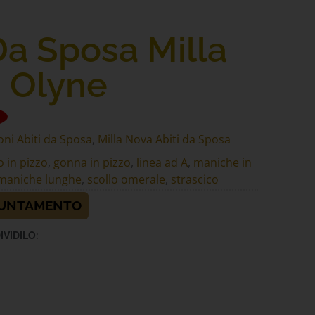
Da Sposa Milla
 Olyne
oni Abiti da Sposa
,
Milla Nova Abiti da Sposa
 in pizzo
,
gonna in pizzo
,
linea ad A
,
maniche in
maniche lunghe
,
scollo omerale
,
strascico
PUNTAMENTO
IVIDILO: