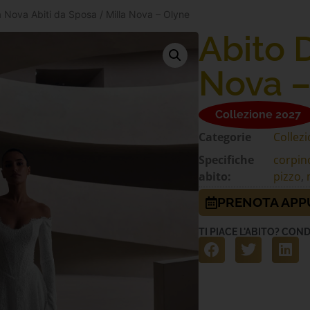
la Nova Abiti da Sposa
/ Milla Nova – Olyne
Abito 
Nova –
Collezione 2027
Categorie
Collezi
Specifiche
corpino
abito:
pizzo
,
PRENOTA AP
TI PIACE L'ABITO? COND