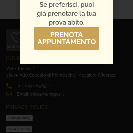
Se preferisci, puoi
già prenotare la tua
prova abito.
PRENOTA
APPUNTAMENTO
INDIRIZZO E CONTATTI
Viale Trieste, 1
36075 Alte Ceccato di Montecchio Maggiore (Vicenza)
Tel. 0444 698321
Email: info@mariages.it
PRIVACY POLICY
Privacy Policy
Cookie Policy