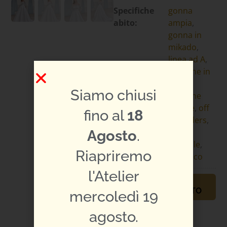
Specifiche
gonna
abito:
ampia
,
gonna in
mikado
,
linea ad A
,
maniche in
pizzo
,
Siamo chiusi
maniche
lunghe
,
off
fino al
18
shoulders
,
scollo
Agosto
.
omerale
,
Riapriremo
strascico
l'Atelier
PRENOTA
APPUNTAMENTO
mercoledì 19
TI PIACE L'ABITO?
agosto.
CONDIVIDILO: