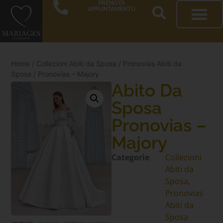
PRENOTA
APPUNTAMENTO
Home
/
Collezioni Abiti da Sposa
/
Pronovias Abiti da
Sposa
/ Pronovias – Majory
Abito Da
Sposa
Pronovias –
Majory
Categorie
Collezioni
Abiti da
Sposa
,
Pronovias
Abiti da
Sposa