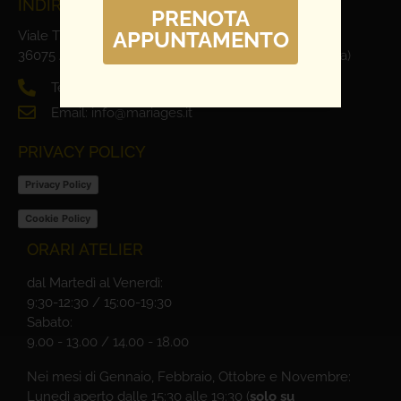
INDIRIZZO E CONTATTI
PRENOTA
APPUNTAMENTO
Viale Trieste, 1
36075 Alte Ceccato di Montecchio Maggiore (Vicenza)
Tel. 0444 698321
Email: info@mariages.it
PRIVACY POLICY
Privacy Policy
Cookie Policy
ORARI ATELIER
dal Martedì al Venerdì:
9:30-12:30 / 15:00-19:30
Sabato:
9.00 - 13.00 / 14.00 - 18.00
Nei mesi di Gennaio, Febbraio, Ottobre e Novembre:
Lunedì aperto dalle 15:30 alle 19:30 (
solo su