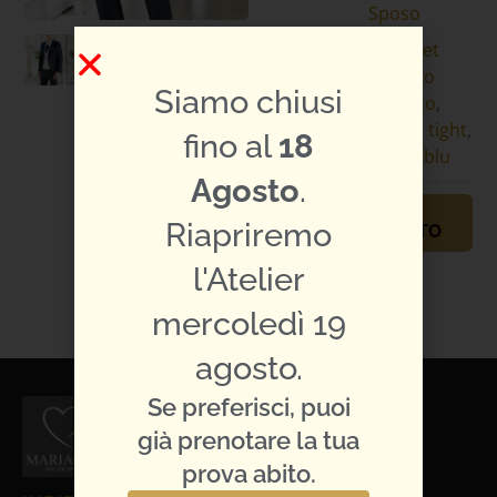
Sposo
Specifiche
con gilet
abito:
argento
Siamo chiusi
operato
,
mezzo tight
,
fino al
18
sposo blu
Agosto
.
PRENOTA
Riapriremo
APPUNTAMENTO
TI PIACE L'ABITO?
l'Atelier
CONDIVIDILO:
mercoledì 19
agosto.
Se preferisci, puoi
già prenotare la tua
prova abito.