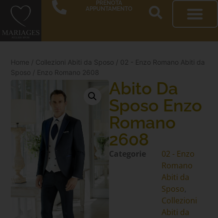
PRENOTA
APPUNTAMENTO
Home
/
Collezioni Abiti da Sposo
/
02 - Enzo Romano Abiti da
Sposo
/ Enzo Romano 2608
Abito Da
Sposo Enzo
Romano
2608
Categorie
02 - Enzo
Romano
Abiti da
Sposo
,
Collezioni
Abiti da