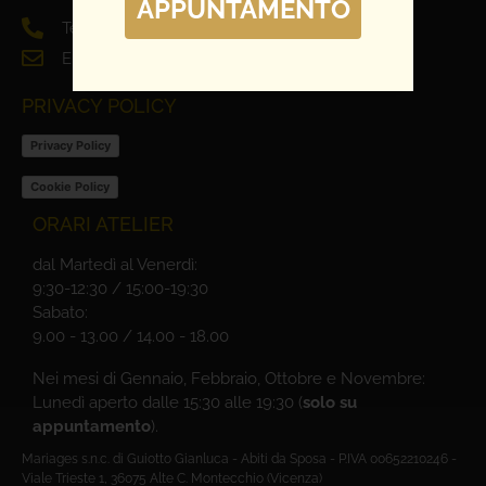
APPUNTAMENTO
Tel. 0444 698321
Email: info@mariages.it
PRIVACY POLICY
Privacy Policy
Cookie Policy
ORARI ATELIER
dal Martedì al Venerdì:
9:30-12:30 / 15:00-19:30
Sabato:
9.00 - 13.00 / 14.00 - 18.00
Nei mesi di Gennaio, Febbraio, Ottobre e Novembre:
Lunedì aperto dalle 15:30 alle 19:30 (
solo su
appuntamento
).
Mariages s.n.c. di Guiotto Gianluca - Abiti da Sposa - P.IVA 00652210246 -
Viale Trieste 1, 36075 Alte C. Montecchio (Vicenza)