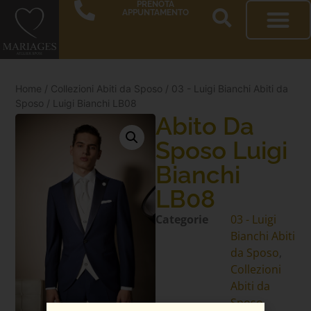
PRENOTA
APPUNTAMENTO
Home
/
Collezioni Abiti da Sposo
/
03 - Luigi Bianchi Abiti da
Sposo
/ Luigi Bianchi LB08
Abito Da
Sposo Luigi
Bianchi
LB08
Categorie
03 - Luigi
Bianchi Abiti
da Sposo
,
Collezioni
Abiti da
Sposo