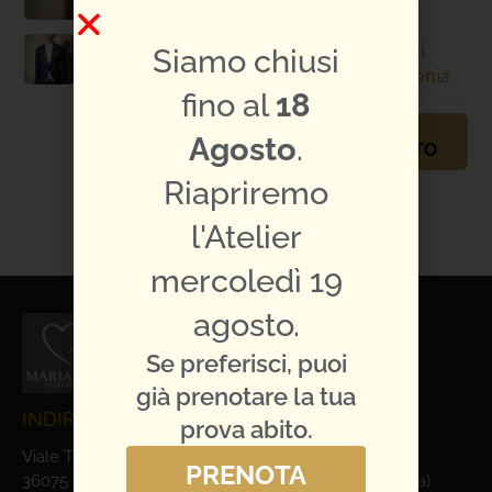
Specifiche
Luigi
abito:
Bianchi
Siamo chiusi
Cerimonia
fino al
18
PRENOTA
Agosto
.
APPUNTAMENTO
Riapriremo
TI PIACE L'ABITO?
CONDIVIDILO:
l'Atelier
mercoledì 19
agosto.
Se preferisci, puoi
già prenotare la tua
INDIRIZZO E CONTATTI
prova abito.
Viale Trieste, 1
PRENOTA
36075 Alte Ceccato di Montecchio Maggiore (Vicenza)