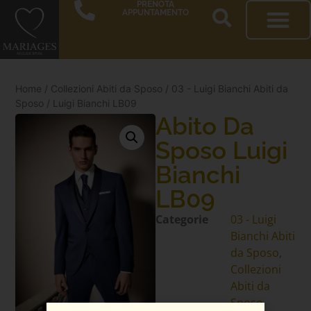
PRENOTA
APPUNTAMENTO
Home
/
Collezioni Abiti da Sposo
/
03 - Luigi Bianchi Abiti da
Sposo
/ Luigi Bianchi LB09
Abito Da
Sposo Luigi
Bianchi
LB09
Categorie
03 - Luigi
Bianchi Abiti
da Sposo
,
Collezioni
Abiti da
Sposo