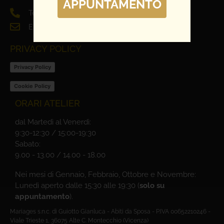
APPUNTAMENTO
Tel. 0444 698321
Email: info@mariages.it
PRIVACY POLICY
Privacy Policy
Cookie Policy
ORARI ATELIER
dal Martedì al Venerdì:
9:30-12:30 / 15:00-19:30
Sabato:
9.00 - 13.00 / 14.00 - 18.00
Nei mesi di Gennaio, Febbraio, Ottobre e Novembre:
Lunedì aperto dalle 15:30 alle 19:30 (
solo su
appuntamento
).
Mariages s.n.c. di Guiotto Gianluca - Abiti da Sposa - P.IVA 00652210246 -
Viale Trieste 1, 36075 Alte C. Montecchio (Vicenza)