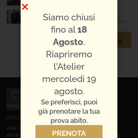
Specifiche
Luigi
abito:
Bianchi
Siamo chiusi
Cerimonia
fino al
18
PRENOTA
Agosto
.
APPUNTAMENTO
Riapriremo
TI PIACE L'ABITO?
CONDIVIDILO:
l'Atelier
mercoledì 19
agosto.
Se preferisci, puoi
già prenotare la tua
INDIRIZZO E CONTATTI
prova abito.
Viale Trieste, 1
PRENOTA
36075 Alte Ceccato di Montecchio Maggiore (Vicenza)