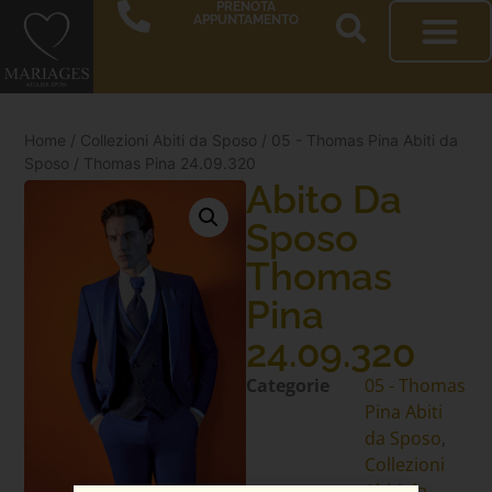
PRENOTA
APPUNTAMENTO
Home
/
Collezioni Abiti da Sposo
/
05 - Thomas Pina Abiti da
Sposo
/ Thomas Pina 24.09.320
Abito Da
Sposo
Thomas
Pina
24.09.320
Categorie
05 - Thomas
Pina Abiti
da Sposo
,
Collezioni
Abiti da