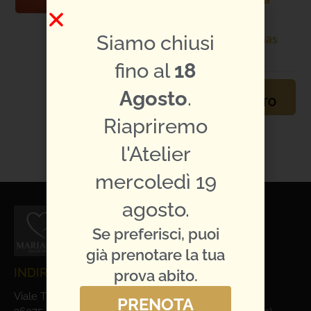
Sposo
Siamo chiusi
Specifiche
Thomas
abito:
Pina
fino al
18
PRENOTA
Agosto
.
APPUNTAMENTO
Riapriremo
TI PIACE L'ABITO?
CONDIVIDILO:
l'Atelier
mercoledì 19
agosto.
Se preferisci, puoi
già prenotare la tua
INDIRIZZO E CONTATTI
prova abito.
Viale Trieste, 1
PRENOTA