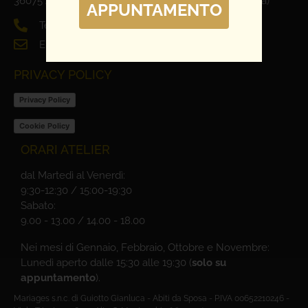
36075 Alte Ceccato di Montecchio Maggiore (Vicenza)
APPUNTAMENTO
Tel. 0444 698321
Email: info@mariages.it
PRIVACY POLICY
Privacy Policy
Cookie Policy
ORARI ATELIER
dal Martedì al Venerdì:
9:30-12:30 / 15:00-19:30
Sabato:
9.00 - 13.00 / 14.00 - 18.00
Nei mesi di Gennaio, Febbraio, Ottobre e Novembre:
Lunedì aperto dalle 15:30 alle 19:30 (
solo su
appuntamento
).
Mariages s.n.c. di Guiotto Gianluca - Abiti da Sposa - P.IVA 00652210246 -