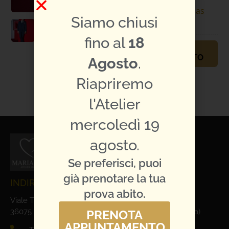
Specifiche
Thomas
Siamo chiusi
abito:
Pina
fino al
18
PRENOTA
APPUNTAMENTO
Agosto
.
TI PIACE L'ABITO?
Riapriremo
CONDIVIDILO:
l'Atelier
mercoledì 19
agosto.
Se preferisci, puoi
già prenotare la tua
INDIRIZZO E CONTATTI
prova abito.
Viale Trieste, 1
36075 Alte Ceccato di Montecchio Maggiore (Vicenza)
PRENOTA
APPUNTAMENTO