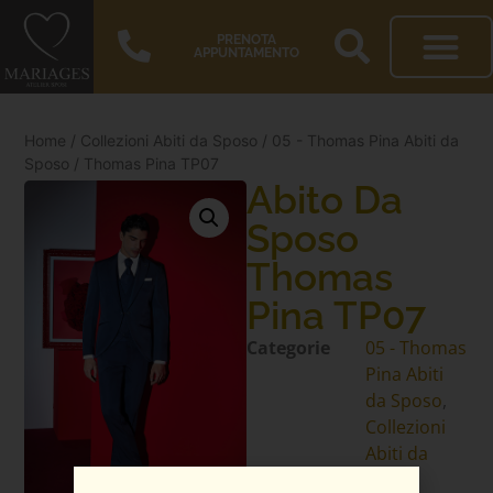
PRENOTA
APPUNTAMENTO
Home
/
Collezioni Abiti da Sposo
/
05 - Thomas Pina Abiti da
Sposo
/ Thomas Pina TP07
Abito Da
Sposo
Thomas
Pina TP07
Categorie
05 - Thomas
Pina Abiti
da Sposo
,
Collezioni
Abiti da
Sposo