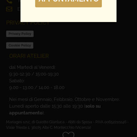
Tel. 0444 698321
Email: info@mariages.it
PRIVACY POLICY
Privacy Policy
Cookie Policy
ORARI ATELIER
dal Martedì al Venerdì:
9:30-12:30 / 15:00-19:30
Sabato:
9.00 - 13.00 / 14.00 - 18.00
Nei mesi di Gennaio, Febbraio, Ottobre e Novembre:
Lunedì aperto dalle 15:30 alle 19:30 (
solo su
appuntamento
).
Mariages s.n.c. di Guiotto Gianluca - Abiti da Sposa - P.IVA 00652210246 -
Viale Trieste 1, 36075 Alte C. Montecchio (Vicenza)