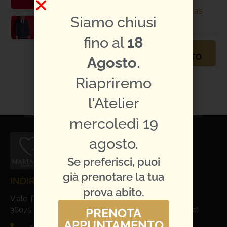
Specifiche
Thomas
Siamo chiusi
abito:
Pina
fino al
18
PRENOTA
APPUNTAMENTO
Agosto
.
TI PIACE L'ABITO?
Riapriremo
CONDIVIDILO:
l'Atelier
mercoledì 19
agosto.
Se preferisci, puoi
già prenotare la tua
INDIRIZZO E CONTATTI
prova abito.
Viale Trieste, 1
36075 Alte Ceccato di Montecchio Maggiore (Vicenza)
PRENOTA
APPUNTAMENTO