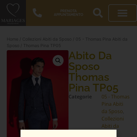
PRENOTA
APPUNTAMENTO
Home
/
Collezioni Abiti da Sposo
/
05 - Thomas Pina Abiti da
Sposo
/ Thomas Pina TP05
Abito Da
Sposo
Thomas
Pina TP05
Categorie
05 - Thomas
Pina Abiti
da Sposo
,
Collezioni
Abiti da
Sposo