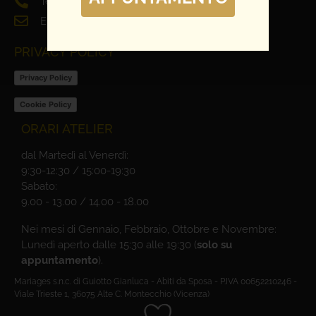
Tel. 0444 698321
Email: info@mariages.it
PRIVACY POLICY
Privacy Policy
Cookie Policy
ORARI ATELIER
dal Martedì al Venerdì:
9:30-12:30 / 15:00-19:30
Sabato:
9.00 - 13.00 / 14.00 - 18.00
Nei mesi di Gennaio, Febbraio, Ottobre e Novembre:
Lunedì aperto dalle 15:30 alle 19:30 (
solo su
appuntamento
).
Mariages s.n.c. di Guiotto Gianluca - Abiti da Sposa - P.IVA 00652210246 -
Viale Trieste 1, 36075 Alte C. Montecchio (Vicenza)