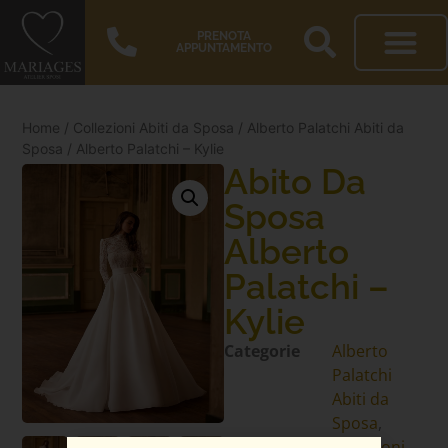
PRENOTA
APPUNTAMENTO
Home
/
Collezioni Abiti da Sposa
/
Alberto Palatchi Abiti da
Sposa
/ Alberto Palatchi – Kylie
Abito Da
Sposa
Alberto
Palatchi –
Kylie
Categorie
Alberto
Palatchi
Abiti da
Sposa
,
Collezioni