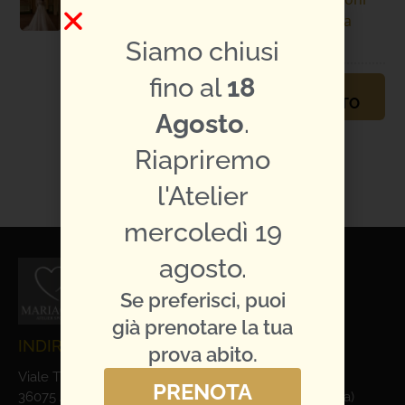
Abiti da
Sposa
Siamo chiusi
fino al
18
PRENOTA
APPUNTAMENTO
Agosto
.
TI PIACE L'ABITO?
CONDIVIDILO:
Riapriremo
l'Atelier
mercoledì 19
agosto.
Se preferisci, puoi
già prenotare la tua
INDIRIZZO E CONTATTI
prova abito.
Viale Trieste, 1
PRENOTA
36075 Alte Ceccato di Montecchio Maggiore (Vicenza)