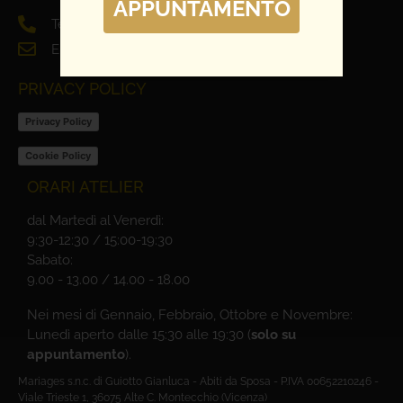
APPUNTAMENTO
Tel. 0444 698321
Email: info@mariages.it
PRIVACY POLICY
Privacy Policy
Cookie Policy
ORARI ATELIER
dal Martedì al Venerdì:
9:30-12:30 / 15:00-19:30
Sabato:
9.00 - 13.00 / 14.00 - 18.00
Nei mesi di Gennaio, Febbraio, Ottobre e Novembre:
Lunedì aperto dalle 15:30 alle 19:30 (
solo su
appuntamento
).
Mariages s.n.c. di Guiotto Gianluca - Abiti da Sposa - P.IVA 00652210246 -
Viale Trieste 1, 36075 Alte C. Montecchio (Vicenza)