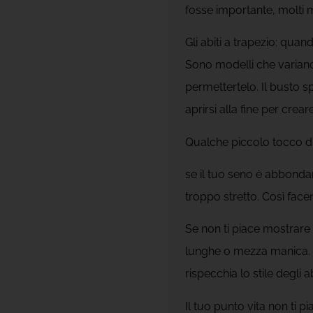
fosse importante, molti m
Gli abiti a trapezio: quand
Sono modelli che variano
permettertelo. Il busto s
aprirsi alla fine per cre
Qualche piccolo tocco di
se il tuo seno è abbonda
troppo stretto. Così facen
Se non ti piace mostrare 
lunghe o mezza manica. S
rispecchia lo stile degli ab
Il tuo punto vita non ti p