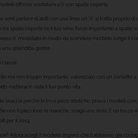
odelli offrono scollature a V con spalle coperte.
o senti parlare di abiti con una linea ad “A” si tratta proprio di
 tra spalle coperte se il tuo seno fosse importante a spalle s
pesso è
modellato in modo da scendere morbido lungo il co
are una splendida gonna.
 classe:
nte ma non troppo importante, valorizzalo con un corsetto a
do metterai in vista il tuo punto vita.
le braccia perché le trovi poco atletiche, prova i modelli con
e non ti piacciono le maniche, scegli una stola. È un tocco d
iti per il 2019.
iace? Allora scegli il modello impero che ti abbiamo già consigl