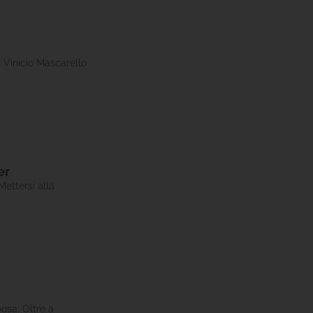
a Vinicio Mascarello
er
Mettersi alla
posa. Oltre a