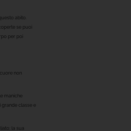
 questo abito.
coperte se puoi
rpo per poi
 cuore non
 le maniche
i grande classe e
iato; la sua