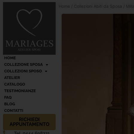
Home
/
Collezioni Abiti da Sposa
/
Mil
HOME
COLLEZIONE SPOSA
COLLEZIONI SPOSO
ATELIER
CATALOGO
TESTIMONIANZE
FAQ
BLOG
CONTATTI
RICHIEDI
APPUNTAMENTO
Tel. 0444 698321