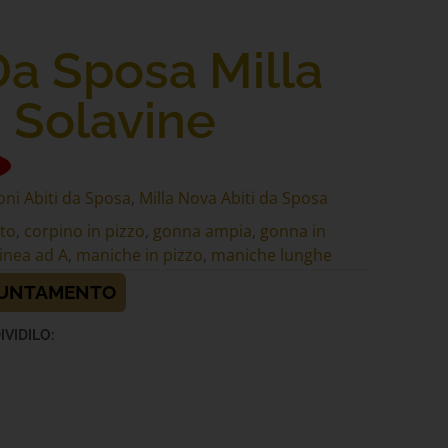
Da Sposa Milla
 Solavine
oni Abiti da Sposa
,
Milla Nova Abiti da Sposa
lto
,
corpino in pizzo
,
gonna ampia
,
gonna in
linea ad A
,
maniche in pizzo
,
maniche lunghe
PUNTAMENTO
IVIDILO: