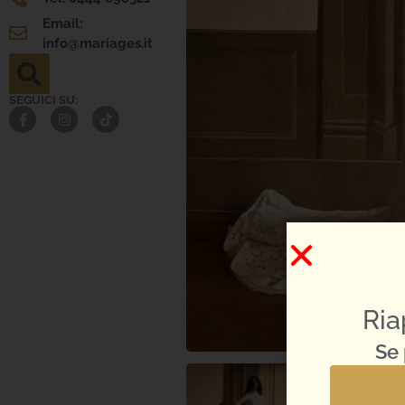
Email:
info@mariages.it
SEGUICI SU:
Ria
Se 