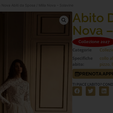
la Nova Abiti da Sposa
/ Milla Nova – Solavine
Abito 
Nova –
Collezione 2027
Categorie
Collezi
Specifiche
collo a
abito:
pizzo
,
PRENOTA AP
TI PIACE L'ABITO? COND