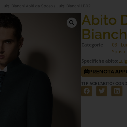
 Luigi Bianchi Abiti da Sposo
/ Luigi Bianchi LB02
Abito 
Bianch
Categorie
03 - Lu
Sposo
Specifiche abito:
Lui
PRENOTA AP
TI PIACE L'ABITO? COND