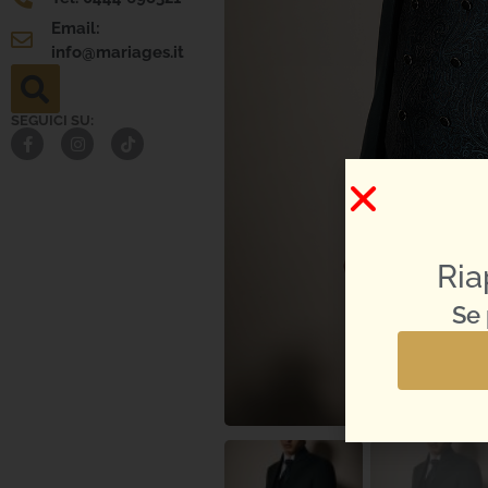
Email:
info@mariages.it
SEGUICI SU:
Ria
Se 