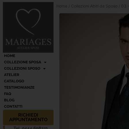
Home
/
Collezioni Abiti da Sposo
/
03 -
HOME
COLLEZIONE SPOSA
COLLEZIONI SPOSO
ATELIER
CATALOGO
TESTIMONIANZE
FAQ
BLOG
CONTATTI
RICHIEDI
APPUNTAMENTO
Tel. 0444 698321