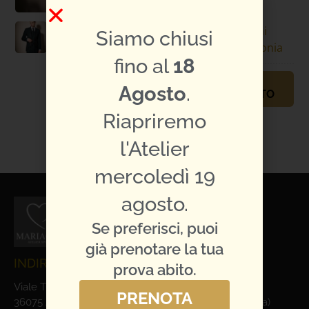
Specifiche
Luigi
abito:
Bianchi
Siamo chiusi
Cerimonia
fino al
18
PRENOTA
Agosto
.
APPUNTAMENTO
Riapriremo
TI PIACE L'ABITO?
CONDIVIDILO:
l'Atelier
mercoledì 19
agosto.
Se preferisci, puoi
già prenotare la tua
INDIRIZZO E CONTATTI
prova abito.
Viale Trieste, 1
PRENOTA
36075 Alte Ceccato di Montecchio Maggiore (Vicenza)