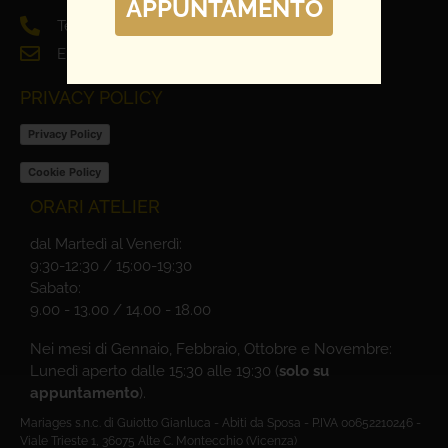
APPUNTAMENTO
Tel. 0444 698321
Email: info@mariages.it
PRIVACY POLICY
Privacy Policy
Cookie Policy
ORARI ATELIER
dal Martedì al Venerdì:
9:30-12:30 / 15:00-19:30
Sabato:
9.00 - 13.00 / 14.00 - 18.00
Nei mesi di Gennaio, Febbraio, Ottobre e Novembre:
Lunedì aperto dalle 15:30 alle 19:30 (
solo su
appuntamento
).
Mariages s.n.c. di Guiotto Gianluca - Abiti da Sposa - P.IVA 00652210246 -
Viale Trieste 1, 36075 Alte C. Montecchio (Vicenza)