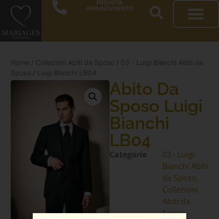
PRENOTA
APPUNTAMENTO
Home
/
Collezioni Abiti da Sposo
/
03 - Luigi Bianchi Abiti da
Sposo
/ Luigi Bianchi LB04
Abito Da
Sposo Luigi
Bianchi
LB04
Categorie
03 - Luigi
Bianchi Abiti
da Sposo
,
Collezioni
Abiti da
Sposo