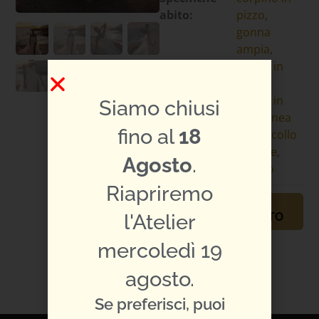
abito:
pizzo
,
gonna
ampia
,
gonna in
pizzo
,
gonna in
Siamo chiusi
tulle
,
linea
fino al
18
ad A
,
scollo
a cuore
,
Agosto
.
spacco
Riapriremo
PRENOTA
l'Atelier
APPUNTAMENTO
TI PIACE L'ABITO?
mercoledì 19
CONDIVIDILO:
agosto.
Se preferisci, puoi