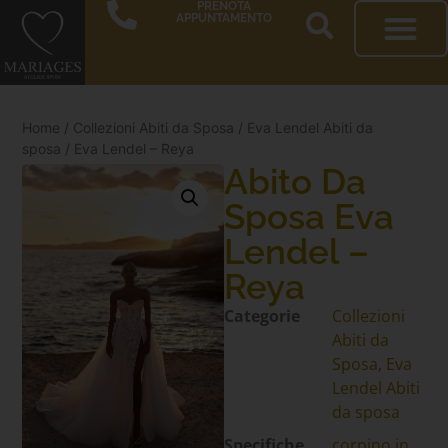
PRENOTA
APPUNTAMENTO
Home
/
Collezioni Abiti da Sposa
/
Eva Lendel Abiti da
sposa
/ Eva Lendel – Reya
Abito Da
Sposa Eva
Lendel –
Reya
Categorie
Collezioni
Abiti da
Sposa
,
Eva
Lendel Abiti
da sposa
Specifiche
corpino in