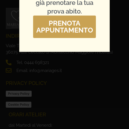
già prenotare la tua
prova abito.
PRENOTA
APPUNTAMENTO
INDIRIZZO E CONTATTI
Viale Trieste, 1
36075 Alte Ceccato di Montecchio Maggiore (Vicenza)
Tel. 0444 698321
Email: info@mariages.it
PRIVACY POLICY
Privacy Policy
Cookie Policy
ORARI ATELIER
dal Martedì al Venerdì: